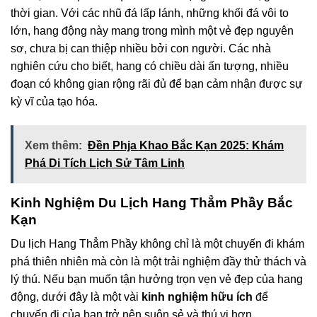
thời gian. Với các nhũ đá lấp lánh, những khối đá vôi to
lớn, hang động này mang trong mình một vẻ đẹp nguyên
sơ, chưa bị can thiệp nhiều bởi con người. Các nhà
nghiên cứu cho biết, hang có chiều dài ấn tượng, nhiều
đoạn có không gian rộng rãi đủ để bạn cảm nhận được sự
kỳ vĩ của tạo hóa.
Xem thêm:
Đền Phja Khao Bắc Kạn 2025: Khám
Phá Di Tích Lịch Sử Tâm Linh
Kinh Nghiệm Du Lịch Hang Thẳm Phầy Bắc
Kạn
Du lịch Hang Thẳm Phầy không chỉ là một chuyến đi khám
phá thiên nhiên mà còn là một trải nghiệm đầy thử thách và
lý thú. Nếu bạn muốn tận hưởng trọn vẹn vẻ đẹp của hang
động, dưới đây là một vài
kinh nghiệm hữu ích
để
chuyến đi của bạn trở nên suôn sẻ và thú vị hơn.