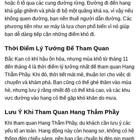
hoặc ô tô qua các cung đường rừng. Đường đi đến hang
khá gập ghềnh và phải đi bộ một quãng khá xa, vì vậy nếu
không quen đường, bạn nên thuê người dẫn đường. Các
phương tiện như xe máy là lựa chọn phổ biến vì nó giúp
bạn dễ dàng tiếp cận những điểm khó đi.
Thời Điểm Lý Tưởng Để Tham Quan
Bắc Kạn có khí hậu ôn hòa, nhưng mùa khô từ tháng 11
đến tháng 4 là thời điểm lý tưởng nhất để tham quan Hang
Thẳm Phầy. Khi đó, thời tiết mát mẻ, thuận lợi cho việc di
chuyển và khám phá. Bạn cũng có thể ghé thăm vào mùa
hè, nhưng lưu ý rằng nhiệt độ có thể khá cao, và các khu
vực đường vào hang có thể gặp khó khăn do mưa.
Lưu Ý Khi Tham Quan Hang Thẳm Phầy
Khi tham quan Hang Thẳm Phầy, du khách cần lưu ý các
yếu tố an toàn. Hang động này còn hoang sơ, không có hệ
thống đèn chiếu sáng, nên bạn cần chuẩn bị đèn pin mạnh