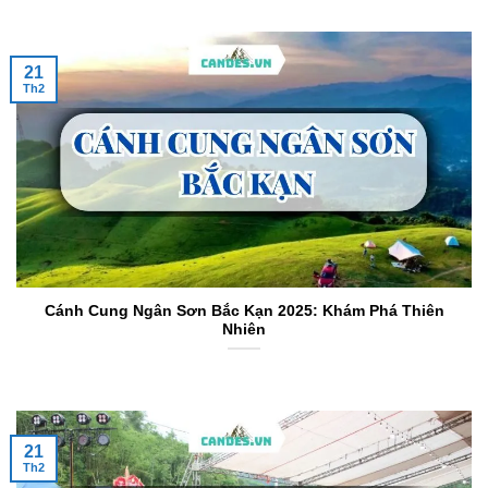
21
Th2
Cánh Cung Ngân Sơn Bắc Kạn 2025: Khám Phá Thiên
Nhiên
21
Th2