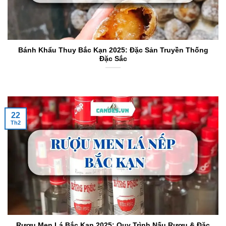
Bánh Khẩu Thuy Bắc Kạn 2025: Đặc Sản Truyền Thống
Đặc Sắc
22
Th2
Rượu Men Lá Bắc Kạn 2025: Quy Trình Nấu Rượu & Đặc