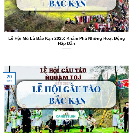
Lễ Hội Mù Là Bắc Kạn 2025: Khám Phá Những Hoạt Động
Hấp Dẫn
20
Th2