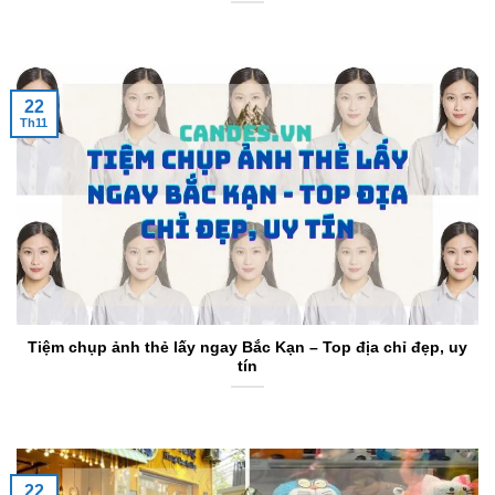
22
Th11
Tiệm chụp ảnh thẻ lấy ngay Bắc Kạn – Top địa chỉ đẹp, uy
tín
22