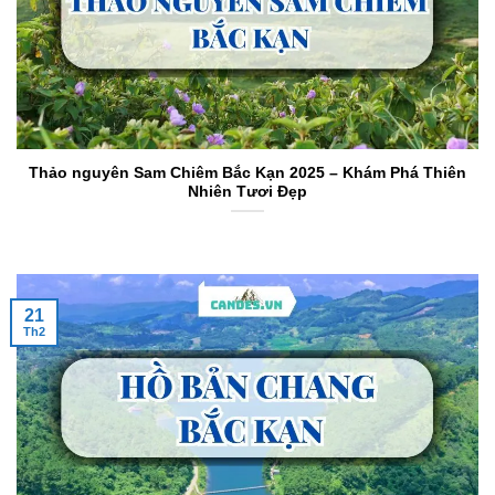
Thảo nguyên Sam Chiêm Bắc Kạn 2025 – Khám Phá Thiên
Nhiên Tươi Đẹp
21
Th2