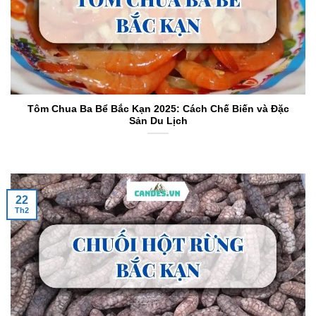
Tôm Chua Ba Bể Bắc Kạn 2025: Cách Chế Biến và Đặc
Sản Du Lịch
22
Th2