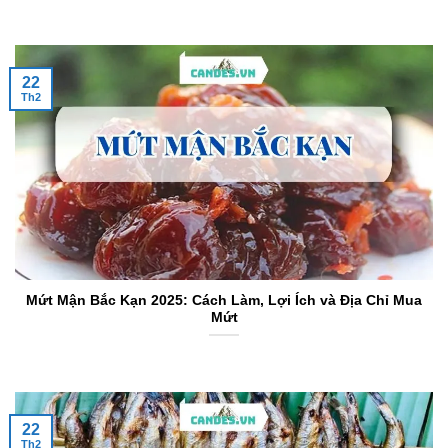
22
Th2
Mứt Mận Bắc Kạn 2025: Cách Làm, Lợi Ích và Địa Chỉ Mua
Mứt
22
Th2