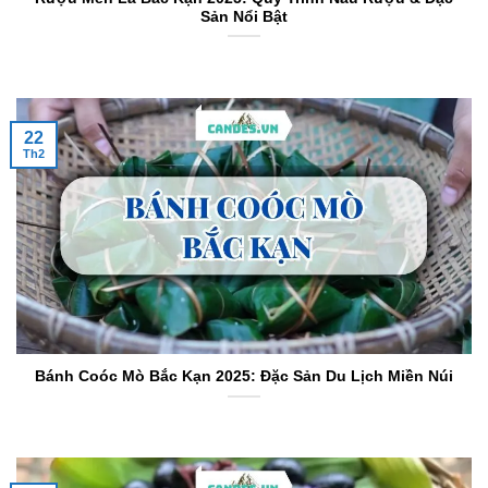
Sản Nổi Bật
22
Th2
Bánh Coóc Mò Bắc Kạn 2025: Đặc Sản Du Lịch Miền Núi