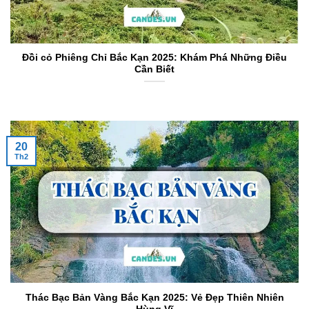
Đồi cỏ Phiêng Chỉ Bắc Kạn 2025: Khám Phá Những Điều
Cần Biết
20
Th2
Thác Bạc Bản Vàng Bắc Kạn 2025: Vẻ Đẹp Thiên Nhiên