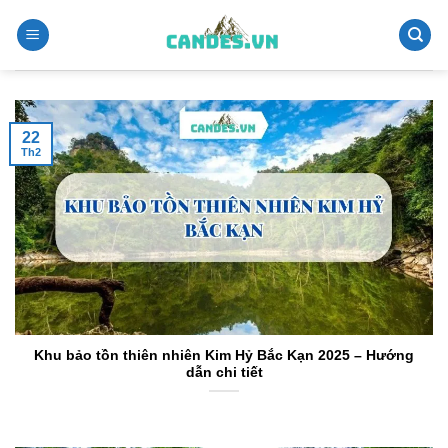
Chuyển
đến
nội
dung
22
Th2
Khu bảo tồn thiên nhiên Kim Hỷ Bắc Kạn 2025 – Hướng
dẫn chi tiết