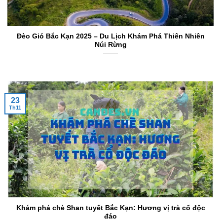
Đèo Gió Bắc Kạn 2025 – Du Lịch Khám Phá Thiên Nhiên
Núi Rừng
23
Th11
Khám phá chè Shan tuyết Bắc Kạn: Hương vị trà cổ độc
đáo