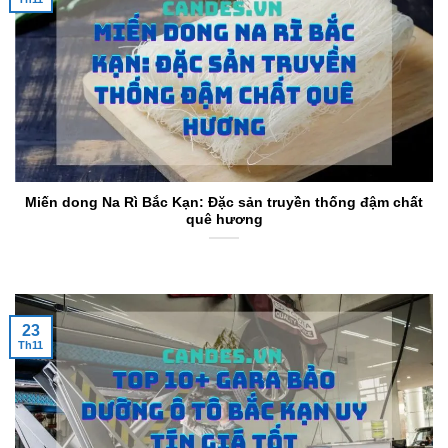
Miến dong Na Rì Bắc Kạn: Đặc sản truyền thống đậm chất
quê hương
23
Th11