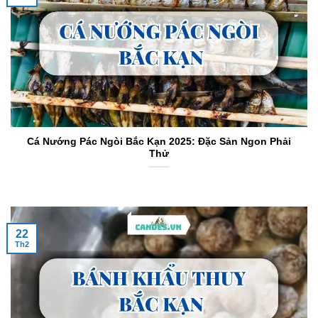
Cá Nướng Pác Ngòi Bắc Kạn 2025: Đặc Sản Ngon Phải
Thử
22
Th2