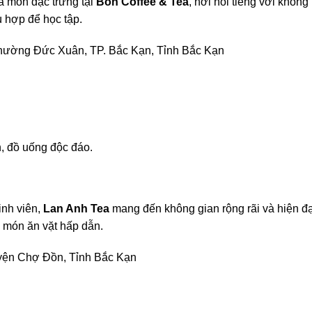
 món đặc trưng tại
Bon Coffee & Tea
, nơi nổi tiếng với không
ù hợp để học tập.
Phường Đức Xuân, TP. Bắc Kạn, Tỉnh Bắc Kạn
h, đồ uống độc đáo.
inh viên,
Lan Anh Tea
mang đến không gian rộng rãi và hiện đạ
g món ăn vặt hấp dẫn.
uyện Chợ Đồn, Tỉnh Bắc Kạn