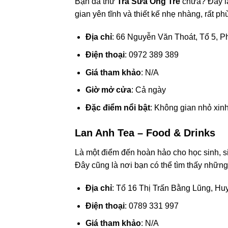
Bạn đã thử
Trà Sữa Ống Tre
chưa? Đây là
gian yên tĩnh và thiết kế nhẹ nhàng, rất ph
Địa chỉ
: 66 Nguyễn Văn Thoát, Tổ 5, 
Điện thoại
: 0972 389 389
Giá tham khảo
: N/A
Giờ mở cửa
: Cả ngày
Đặc điểm nổi bật
: Không gian nhỏ xin
Lan Anh Tea – Food & Drinks
Là một điểm đến hoàn hảo cho học sinh, s
Đây cũng là nơi bạn có thể tìm thấy nhữn
Địa chỉ
: Tổ 16 Thị Trấn Bằng Lũng, H
Điện thoại
: 0789 331 997
Giá tham khảo
: N/A