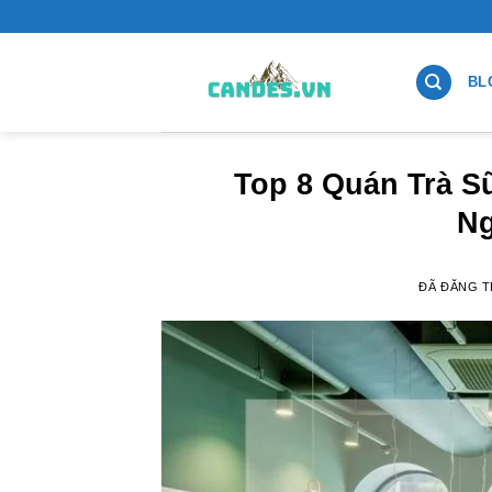
Chuyển
đến
nội
BL
dung
Top 8 Quán Trà S
Ng
ĐÃ ĐĂNG 