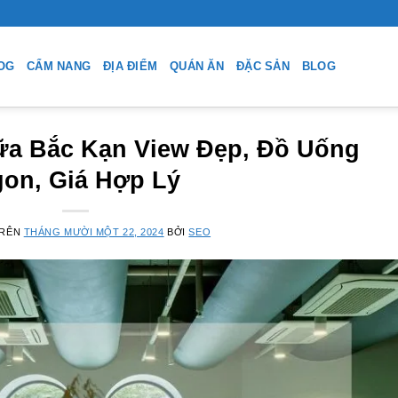
OG
CẨM NANG
ĐỊA ĐIỂM
QUÁN ĂN
ĐẶC SẢN
BLOG
ữa Bắc Kạn View Đẹp, Đồ Uống
on, Giá Hợp Lý
TRÊN
THÁNG MƯỜI MỘT 22, 2024
BỞI
SEO