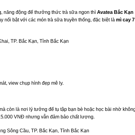
g, năng động để thưởng thức trà sữa ngon thì
Avatea Bắc Kạn
 nổi bật với các món trà sữa truyền thống, đặc biệt là
mì cay 7
Khai, TP. Bắc Kạn, Tỉnh Bắc Kạn
át, view chụp hình đẹp mê ly.
mà còn là nơi lý tưởng để tụ tập bạn bè hoặc học bài nhờ khôn
từ 15.000 VNĐ nhưng vẫn đảm bảo chất lượng.
ng Sông Cầu, TP. Bắc Kạn, Tỉnh Bắc Kạn