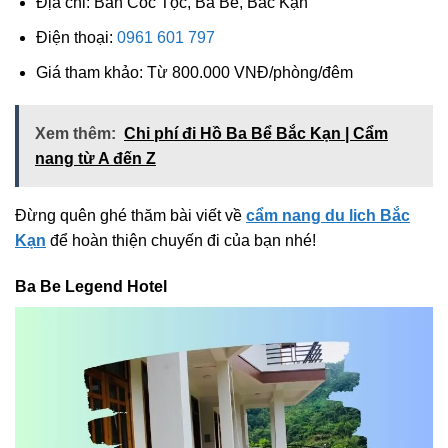
Địa chỉ: Bản Cốc Tộc, Ba Bể, Bắc Kạn
Điện thoại:
0961 601 797
Giá tham khảo: Từ 800.000 VNĐ/phòng/đêm
Xem thêm:
Chi phí đi Hồ Ba Bể Bắc Kạn | Cẩm
nang từ A đến Z
Đừng quên ghé thăm bài viết về
cẩm nang du lich Bắc
Kạn
để hoàn thiện chuyến đi của bạn nhé!
Ba Be Legend Hotel