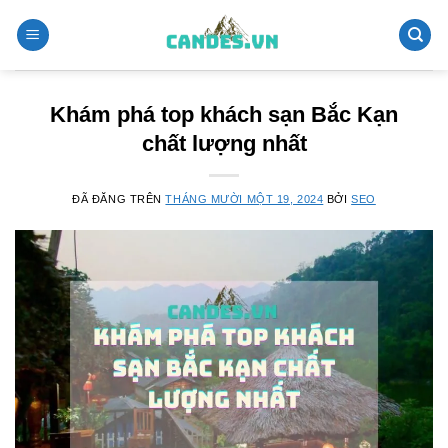
Chuyển
đến
nội
dung
Khám phá top khách sạn Bắc Kạn
chất lượng nhất
ĐÃ ĐĂNG TRÊN
THÁNG MƯỜI MỘT 19, 2024
BỞI
SEO