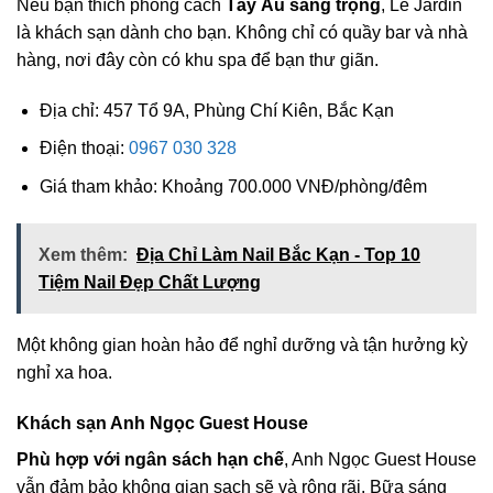
Nếu bạn thích phong cách
Tây Âu sang trọng
, Le Jardin
là khách sạn dành cho bạn. Không chỉ có quầy bar và nhà
hàng, nơi đây còn có khu spa để bạn thư giãn.
Địa chỉ: 457 Tổ 9A, Phùng Chí Kiên, Bắc Kạn
Điện thoại:
0967 030 328
Giá tham khảo: Khoảng 700.000 VNĐ/phòng/đêm
Xem thêm:
Địa Chỉ Làm Nail Bắc Kạn - Top 10
Tiệm Nail Đẹp Chất Lượng
Một không gian hoàn hảo để nghỉ dưỡng và tận hưởng kỳ
nghỉ xa hoa.
Khách sạn Anh Ngọc Guest House
Phù hợp với ngân sách hạn chế
, Anh Ngọc Guest House
vẫn đảm bảo không gian sạch sẽ và rộng rãi. Bữa sáng