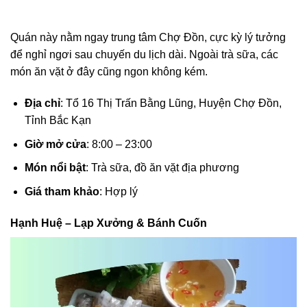
Quán này nằm ngay trung tâm Chợ Đồn, cực kỳ lý tưởng
để nghỉ ngơi sau chuyến du lịch dài. Ngoài trà sữa, các
món ăn vặt ở đây cũng ngon không kém.
Địa chỉ
: Tổ 16 Thị Trấn Bằng Lũng, Huyện Chợ Đồn,
Tỉnh Bắc Kạn
Giờ mở cửa
: 8:00 – 23:00
Món nổi bật
: Trà sữa, đồ ăn vặt địa phương
Giá tham khảo
: Hợp lý
Hạnh Huệ – Lạp Xưởng & Bánh Cuốn