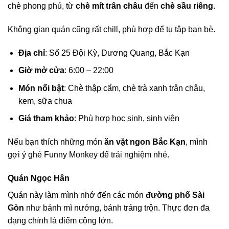
chè phong phú, từ
chè mít trân châu
đến
chè sầu riêng
.
Không gian quán cũng rất chill, phù hợp để tụ tập bạn bè.
Địa chỉ
: Số 25 Đội Kỳ, Dương Quang, Bắc Kạn
Giờ mở cửa
: 6:00 – 22:00
Món nổi bật
: Chè thập cẩm, chè trà xanh trân châu,
kem, sữa chua
Giá tham khảo
: Phù hợp học sinh, sinh viên
Nếu bạn thích những món
ăn vặt ngon Bắc Kạn
, mình
gợi ý ghé Funny Monkey để trải nghiệm nhé.
Quán Ngọc Hân
Quán này làm mình nhớ đến các món
đường phố Sài
Gòn
như bánh mì nướng, bánh tráng trộn. Thực đơn đa
dạng chính là điểm cộng lớn.