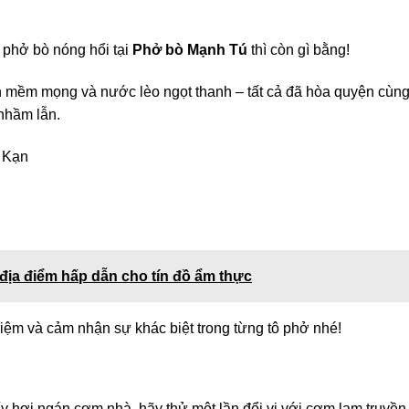
 phở bò nóng hổi tại
Phở bò Mạnh Tú
thì còn gì bằng!
n mềm mọng và nước lèo ngọt thanh – tất cả đã hòa quyện cùn
nhầm lẫn.
c Kạn
địa điểm hấp dẫn cho tín đồ ẩm thực
ệm và cảm nhận sự khác biệt trong từng tô phở nhé!
 hơi ngán cơm nhà, hãy thử một lần đổi vị với cơm lam truyền