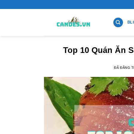
Chuyển
đến
nội
BL
dung
Top 10 Quán Ăn 
ĐÃ ĐĂNG 