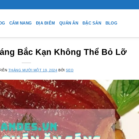
OG
CẨM NANG
ĐỊA ĐIỂM
QUÁN ĂN
ĐẶC SẢN
BLOG
Sáng Bắc Kạn Không Thể Bỏ Lỡ
TRÊN
THÁNG MƯỜI MỘT 19, 2024
BỞI
SEO