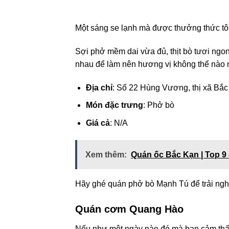
Một sáng se lạnh mà được thưởng thức tô
Sợi phở mềm dai vừa đủ, thịt bò tươi ngo
nhau để làm nên hương vị không thể nào 
Địa chỉ
: Số 22 Hùng Vương, thị xã Bắ
Món đặc trưng
: Phở bò
Giá cả
: N/A
Xem thêm:
Quán ốc Bắc Kạn | Top 9 
Hãy ghé quán phở bò Mạnh Tú để trải nghi
Quán cơm Quang Hào
Nếu như một ngày nào đó mà bạn cảm thấy