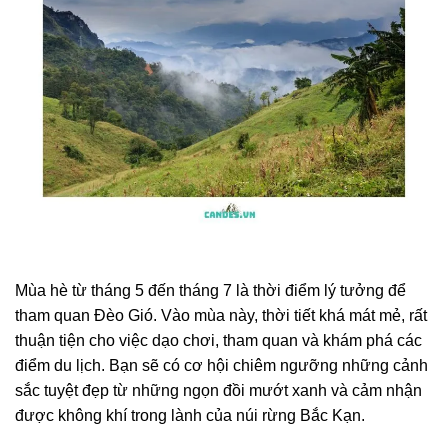
Mùa hè từ tháng 5 đến tháng 7 là thời điểm lý tưởng để
tham quan Đèo Gió. Vào mùa này, thời tiết khá mát mẻ, rất
thuận tiện cho việc dạo chơi, tham quan và khám phá các
điểm du lịch. Bạn sẽ có cơ hội chiêm ngưỡng những cảnh
sắc tuyệt đẹp từ những ngọn đồi mướt xanh và cảm nhận
được không khí trong lành của núi rừng Bắc Kạn.