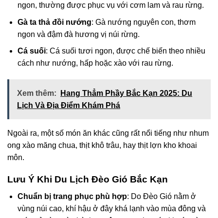
ngon, thường được phục vụ với cơm lam và rau rừng.
Gà ta thả đồi nướng
: Gà nướng nguyên con, thơm
ngon và đậm đà hương vị núi rừng.
Cá suối
: Cá suối tươi ngon, được chế biến theo nhiều
cách như nướng, hấp hoặc xào với rau rừng.
Xem thêm:
Hang Thẳm Phầy Bắc Kạn 2025: Du
Lịch Và Địa Điểm Khám Phá
Ngoài ra, một số món ăn khác cũng rất nổi tiếng như nhum
ong xào măng chua, thịt khô trâu, hay thịt lợn kho khoai
môn.
Lưu Ý Khi Du Lịch Đèo Gió Bắc Kạn
Chuẩn bị trang phục phù hợp
: Do Đèo Gió nằm ở
vùng núi cao, khí hậu ở đây khá lạnh vào mùa đông và