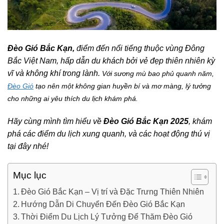
Đèo Gió Bắc Kạn,
điểm đến nổi tiếng thuộc vùng Đông
Bắc Việt Nam, hấp dẫn du khách bởi vẻ đẹp thiên nhiên kỳ
vĩ và không khí trong lành.
Với sương mù bao phủ quanh năm,
Đèo Gió
tạo nên một không gian huyền bí và mơ màng, lý tưởng
cho những ai yêu thích du lịch khám phá.
Hãy cùng mình tìm hiểu về
Đèo Gió Bắc Kạn 2025
, khám
phá các điểm du lịch xung quanh, và các hoạt động thú vị
tại đây nhé!
Mục lục
Đèo Gió Bắc Kạn – Vị trí và Đặc Trưng Thiên Nhiên
Hướng Dẫn Di Chuyển Đến Đèo Gió Bắc Kạn
Thời Điểm Du Lịch Lý Tưởng Để Thăm Đèo Gió