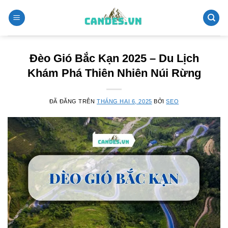
Chuyển
đến
nội
dung
Đèo Gió Bắc Kạn 2025 – Du Lịch
Khám Phá Thiên Nhiên Núi Rừng
ĐÃ ĐĂNG TRÊN
THÁNG HAI 6, 2025
BỞI
SEO