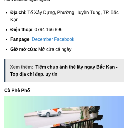
Địa chỉ
: Tổ Xây Dựng, Phường Huyền Tụng, TP. Bắc
Kạn
Điện thoại
: 0794 166 896
Fanpage
:
December Facebook
Giờ mở cửa
: Mở cửa cả ngày
Xem thêm:
Tiệm chụp ảnh thẻ lấy ngay Bắc Kạn -
Top địa chỉ đẹp, uy tín
Cà Phê Phố