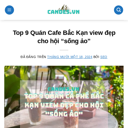
Chuyển
đến
nội
dung
Top 9 Quán Cafe Bắc Kạn view đẹp
cho hội “sống ảo”
ĐÃ ĐĂNG TRÊN
THÁNG MƯỜI MỘT 18, 2024
BỞI
SEO