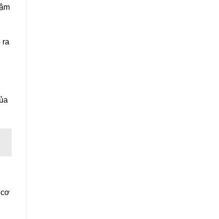
đậm
 ra
của
 cơ