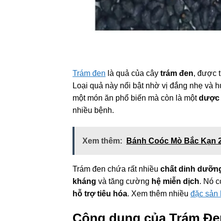
Trám đen
là quả của cây
trám đen
, được 
Loại quả này nổi bật nhờ vị đắng nhẹ và 
một món ăn phổ biến mà còn là một
dược 
nhiều bệnh.
Xem thêm:
Bánh Coóc Mò Bắc Kạn 2
Trám đen chứa rất nhiều
chất dinh dưỡn
kháng
và tăng cường
hệ miễn dịch
. Nó c
hỗ trợ tiêu hóa
. Xem thêm nhiều
đặc sản 
Công dụng của Trám Đen