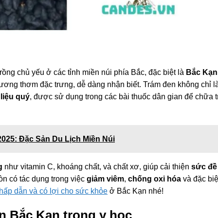
trồng chủ yếu ở các tỉnh miền núi phía Bắc, đặc biệt là
Bắc Kạn
hương thơm đặc trưng, dễ dàng nhận biết. Trám đen không chỉ l
liệu quý
, được sử dụng trong các bài thuốc dân gian để chữa tr
025: Đặc Sản Du Lịch Miền Núi
g
như vitamin C, khoáng chất, và chất xơ, giúp cải thiện
sức đề
òn có tác dụng trong việc
giảm viêm
,
chống oxi hóa
và đặc biệ
hấp dẫn và có lợi cho sức khỏe
ở Bắc Kạn nhé!
 Bắc Kạn trong y học