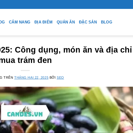
OG
CẨM NANG
ĐỊA ĐIỂM
QUÁN ĂN
ĐẶC SẢN
BLOG
25: Công dụng, món ăn và địa chỉ
mua trám đen
NG TRÊN
THÁNG HAI 22, 2025
BỞI
SEO