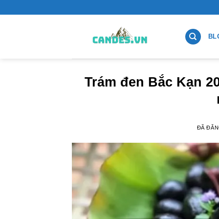
Chuyển
đến
nội
BL
dung
Trám đen Bắc Kạn 20
ĐÃ ĐĂ