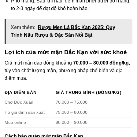
Phơi nắng: Sau khi nấu, đem mận phơi dưới trời nắng
to 2-3 ngày để đạt độ khô hoàn hảo.
Xem thêm:
Rượu Men Lá Bắc Kạn 2025: Quy
Trình Nấu Rượu & Đặc Sản Nổi Bật
Lợi ích của mứt mận Bắc Kạn với sức khoẻ
Giá mứt mận dao động khoảng
70.000 – 80.000 đồng/kg
,
tùy vào chất lượng mận, phương pháp chế biến và địa
điểm mua.
ĐỊA ĐIỂM BÁN
GIÁ TRUNG BÌNH (ĐỒNG/KG)
Chợ Đức Xuân
70.000 – 75.000
Hộ gia đình sản xuất
75.000 – 80.000
Mua online
80.000 – 90.000
Cách bảo quản mứt mận Bắc Kạn